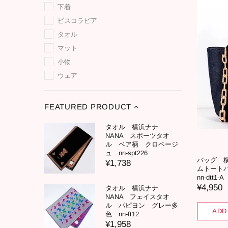
下着
ビスコラピア
タオル
マット
小物
ウェア
FEATURED PRODUCT
タオル 横浜ナナ
NANA スポーツタオ
ル ベア柄 クロベージ
ュ nn-spt226
バッグ 
¥1,738
ムトート
nn-dtt1-A
¥4,950
タオル 横浜ナナ
NANA フェイスタオ
ル パピヨン グレー多
ADD
色 nn-ft12
¥1,958