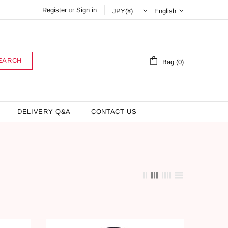
Register
or
Sign in
English
EARCH
Bag (0)
DELIVERY Q&A
CONTACT US