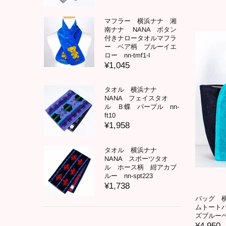
マフラー 横浜ナナ 湘
南ナナ NANA ボタン
付きナロータオルマフラ
ー ベア柄 ブルーイエ
ロー nn-tmf1-I
¥1,045
タオル 横浜ナナ
NANA フェイスタオ
ル Ｂ蝶 パープル nn-
ft10
¥1,958
タオル 横浜ナナ
NANA スポーツタオ
ル ホース柄 紺アカブ
ルー nn-spt223
¥1,738
バッグ 
ムトート
ズブルーベー
¥4,950