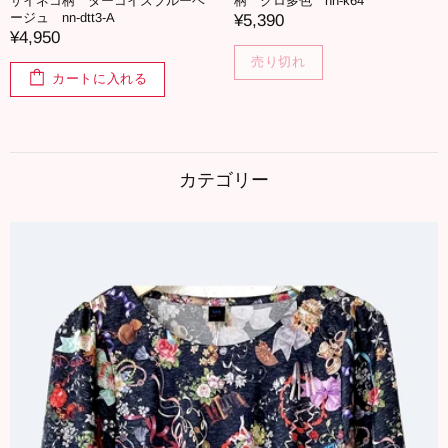
ザイネコ柄 ターコイズブルーベ
柄 クロ多色 nn-k64
ージュ nn-dtt3-A
¥5,390
¥4,950
売り切れ
カートに入れる
カテゴリー