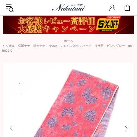
ホーム
タオル 横浜ナナ 湘南ナナ NANA フェイスタオル ハーフ リサ柄 ピンクグレー nn-
fth22-C