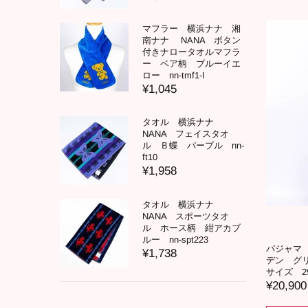
マフラー 横浜ナナ 湘
南ナナ NANA ボタン
付きナロータオルマフラ
ー ベア柄 ブルーイエ
ロー nn-tmf1-I
¥1,045
タオル 横浜ナナ
NANA フェイスタオ
ル Ｂ蝶 パープル nn-
ft10
¥1,958
タオル 横浜ナナ
NANA スポーツタオ
ル ホース柄 紺アカブ
ルー nn-spt223
パジャマ 
¥1,738
デン グ
サイズ 29
¥20,900