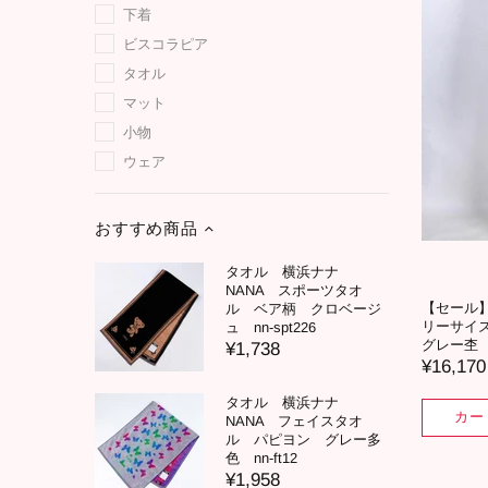
下着
ビスコラピア
タオル
マット
小物
ウェア
おすすめ商品
タオル 横浜ナナ
NANA スポーツタオ
【セール】
ル ベア柄 クロベージ
リーサイ
ュ nn-spt226
グレー杢 AW
¥1,738
¥16,170
タオル 横浜ナナ
カー
NANA フェイスタオ
ル パピヨン グレー多
色 nn-ft12
¥1,958