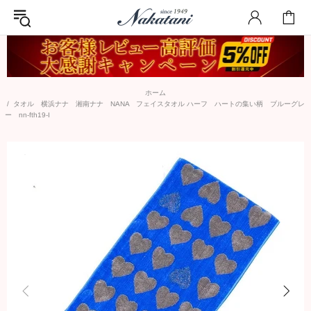
ホーム
タオル 横浜ナナ 湘南ナナ NANA フェイスタオル ハーフ ハートの集い柄 ブルーグレ
ー nn-fth19-I