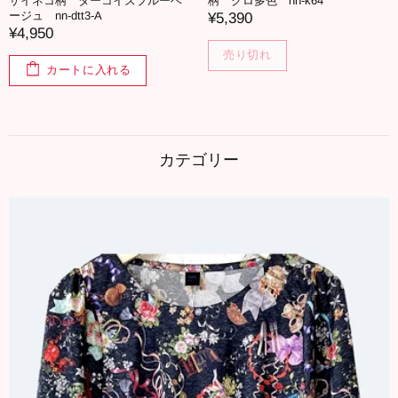
ザイネコ柄 ターコイズブルーベ
柄 クロ多色 nn-k64
ージュ nn-dtt3-A
¥5,390
¥4,950
売り切れ
カートに入れる
カテゴリー