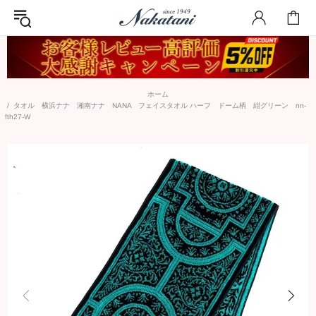
ホーム
タオル 横浜ナナ 湘南ナナ NANA フェイスタオル ハーフ ドーム柄 紺グリーン nn-
fth27-W