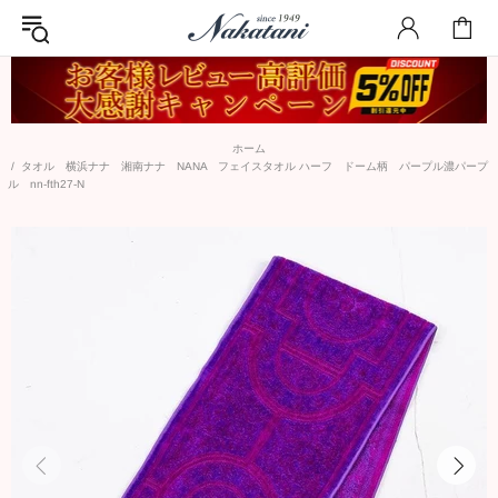
ホーム
タオル 横浜ナナ 湘南ナナ NANA フェイスタオル ハーフ ドーム柄 パープル濃パープ
ル nn-fth27-N