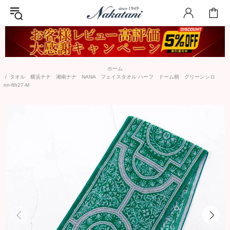
ホーム
タオル 横浜ナナ 湘南ナナ NANA フェイスタオル ハーフ ドーム柄 グリーンシロ
nn-fth27-M