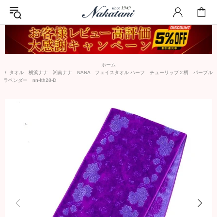
ホーム
タオル 横浜ナナ 湘南ナナ NANA フェイスタオル ハーフ チューリップ２柄 パープル
ラベンダー nn-fth28-D