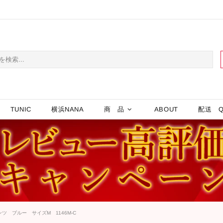
TUNIC
横浜NANA
商 品
ABOUT
配送 Q
 ブルー サイズM 1146M-C