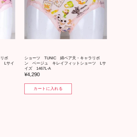
ャラリボ
ポーチ TUNIC マリンカフェのポーチ
ポーチ 
ツ LLサ
17473-A
ント マ
ブルー 18
¥3,630
¥2,750
カートに入れる
カ