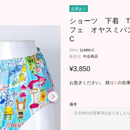
在庫あり
ショーツ 下着 T
フェ オヤスミパン
C
SKU:
1146M-C
販売元:
中谷商店
¥3,850
お急ぎください。 残り
1
の在庫
備考