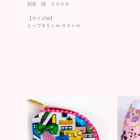
別布 綿 １００％
【サイズM】
ヒップ８５ｃｍ-９３ｃｍ