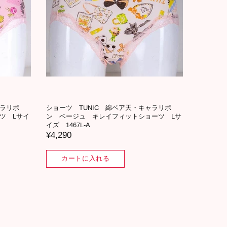
ャラリボ
ポーチ TUNIC マリンカフェのポーチ
ポーチ 
ツ LLサ
17473-A
ント マ
ブルー 18
¥3,630
¥2,750
カートに入れる
カ