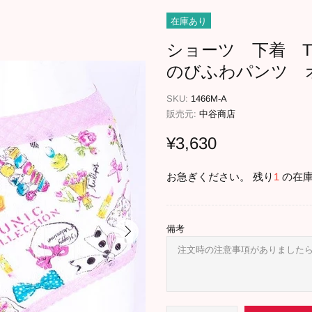
在庫あり
ショーツ 下着 
のびふわパンツ オ
SKU:
1466M-A
販売元:
中谷商店
¥3,630
お急ぎください。 残り
1
の在庫
備考