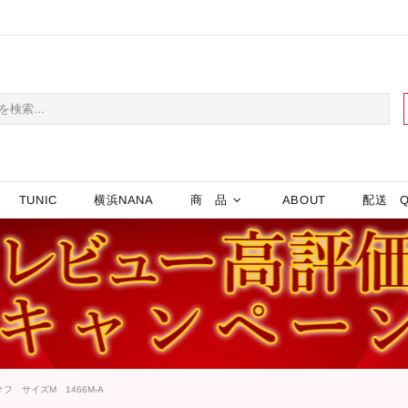
TUNIC
横浜NANA
商 品
ABOUT
配送 Q
 サイズM 1466M-A