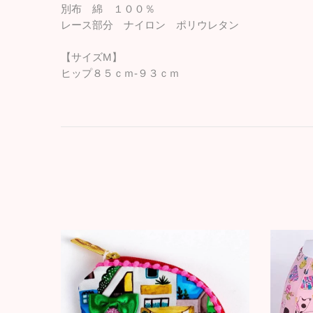
別布 綿 １００％
レース部分 ナイロン ポリウレタン
【サイズM】
ヒップ８５ｃｍ-９３ｃｍ