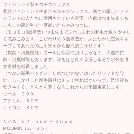
フィンランド製モコモコソックス
北欧フィンランド生まれモコモコソックス。寒さの厳しいフィ
ンランドの人たちに愛用されている靴下。内側はつま先までも
こもこの裏起毛で一度履いたらやみつきに。
（モコモコ3層構造）つま先までふわっふわの起毛が足をやさし
く包みこみます。こだわりの３層構造が、あたたかな空気をキ
ープしてあなたの足を冷えから徹底的に守ります！
（抗菌・消臭機能）ウールは保温性だけじゃなく、天然の抗
菌・消臭機能もあります。汗をほど良く吸湿し余分な水分を逃
す素材を厳選しました！
（つかい勝手バツグン）しめつけのないゆったりソフトな設
計、しっかりした厚手織りは丈夫で重ねばきいらず。洗濯後も
乾きやすく、どんどん寒くなるこれからの季節重宝します！
ウール ２０％
アクリル ５０％
ナイロン ３０％
サイズ ２２．５ｃｍ ～ ２５ｃｍ
MOOMIN（ムーミン）