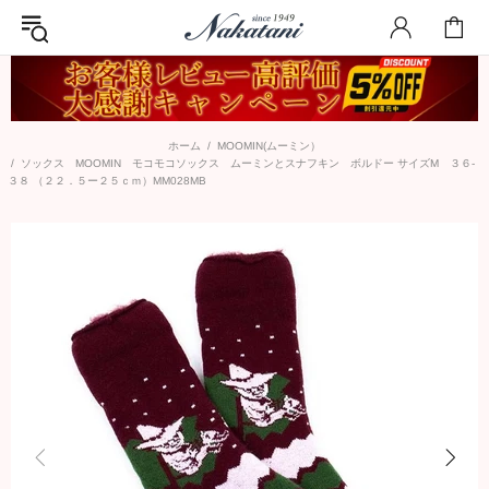
ホーム
MOOMIN(ムーミン）
ソックス MOOMIN モコモコソックス ムーミンとスナフキン ボルドー サイズM ３６-
３８ （２２．５ー２５ｃｍ）MM028MB